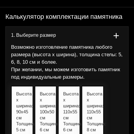
Калькулятор комплектации памятника
+
1. Выберите размер
Возможно изготовление памятника любого
размера (высота х ширина), толщина стелы: 5,
6, 8, 10 см и более.
При желании, мы можем изготовить памятник
под индивидуальные размеры.
Высота
Высота
Высота
Высота
х
х
х
х
ширина:
ширина:
ширина:
ширина:
90х45
100х50
110х55
110х55
см
см
см
см
Толщина:
Толщина:
Толщина:
Толщина:
5 см
6 см
6 см
8 см