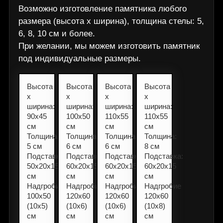
Возможно изготовление памятника любого
размера (высота х ширина), толщина стелы: 5,
6, 8, 10 см и более.
При желании, мы можем изготовить памятник
под индивидуальные размеры.
Высота
Высота
Высота
Высота
х
х
х
х
ширина:
ширина:
ширина:
ширина:
90х45
100х50
110х55
110х55
см
см
см
см
Толщина:
Толщина:
Толщина:
Толщина:
5 см
6 см
6 см
8 см
Подставка:
Подставка:
Подставка:
Подставка:
50х20х15
60х20х15
60х20х15
60х20х15
см
см
см
см
Надгробие
Надгробие
Надгробие
Надгробие
100х50
120х60
120х60
120х60
(10х5)
(10х6)
(10х6)
(10х8)
см
см
см
см