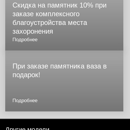
Скидка на памятник 10% при
заказе комплексного
благоустройства места
захоронения
Подробнее
При заказе памятника ваза в
подарок!
Подробнее
Другие модели