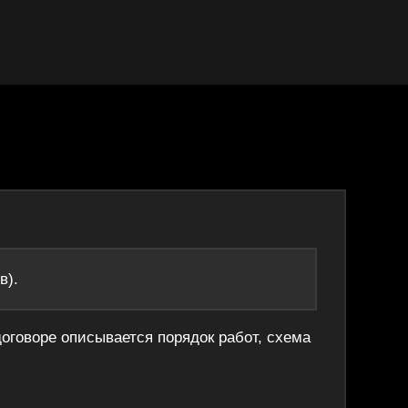
в).
договоре описывается порядок работ, схема