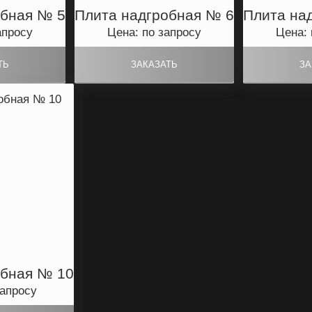
обная № 5
Плита надгробная № 6
Плита на
апросу
Цена: по запросу
Цена: 
обная № 10
запросу