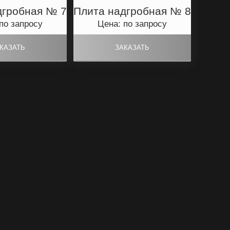
дгробная № 7
Плита надгробная № 8
по запросу
Цена: по запросу