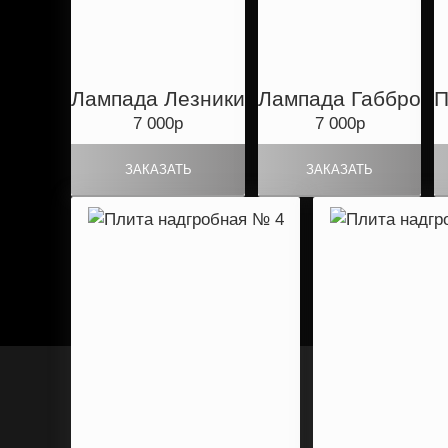
Лампада Лезники
Лампада Габбро
П
7 000р
7 000р