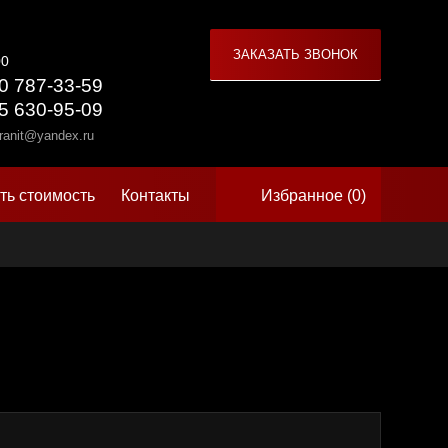
00
0 787-33-59
5 630-95-09
ranit@yandex.ru
ть стоимость
Контакты
Избранное (
0
)