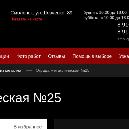
Смоленск, ул.Шевченко, 89
будни с 10:00 до 18:00
суббота: с 10:00 до 16:
Показать на карте
8 91
8 91
smol-g
кции
Фото работ
Отзывы
Помощь в выборе
Узна
из металла
Ограда металлическая №25
еская №25
В избранное