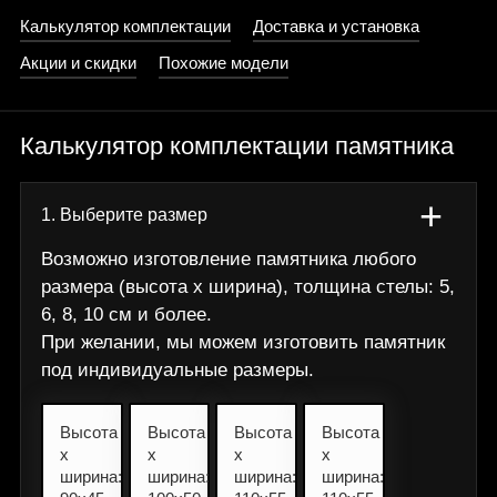
Калькулятор комплектации
Доставка и установка
Акции и скидки
Похожие модели
Калькулятор комплектации памятника
+
1. Выберите размер
Возможно изготовление памятника любого
размера (высота х ширина), толщина стелы: 5,
6, 8, 10 см и более.
При желании, мы можем изготовить памятник
под индивидуальные размеры.
Высота
Высота
Высота
Высота
х
х
х
х
ширина:
ширина:
ширина:
ширина: