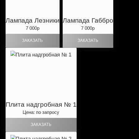
Лампада Лезники
Лампада Габбро
7 000р
7 000р
Плита надгробная № 1
Цена: по запросу