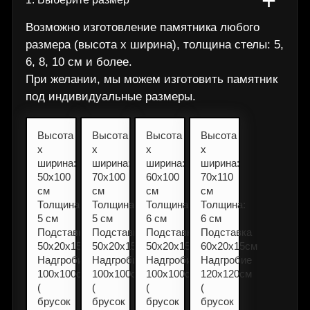
+
Возможно изготовление памятника любого
размера (высота х ширина), толщина стелы: 5,
6, 8, 10 см и более.
При желании, мы можем изготовить памятник
под индивидуальные размеры.
Высота
Высота
Высота
Высота
х
х
х
х
ширина:
ширина:
ширина:
ширина:
50х100
70х100
60х100
70x110
см
см
см
см
Толщина:
Толщина:
Толщина:
Толщина:
5 см
5 см
6 см
6 см
Подставка
Подставка
Подставка
Подставка
50х20х15см
50х20х15см
50х20х15см
60х20х15см
Надгробие
Надгробие
Надгробие
Надгробие
100х100см
100х100см
100х100см
120х120см
(
(
(
(
брусок
брусок
брусок
брусок